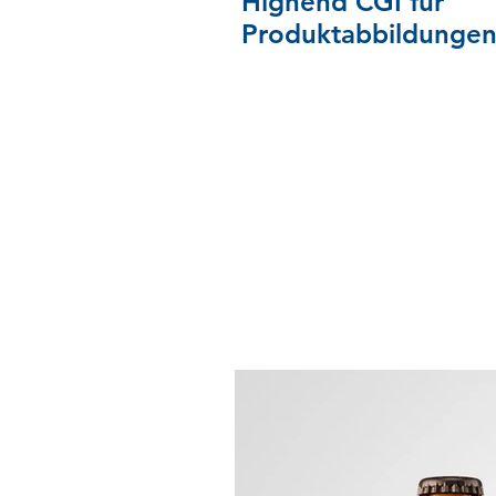
Highend CGI für
Produktabbildunge